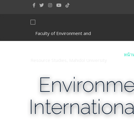
หน้า
Environme
Internation