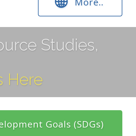
More..
ource Studies,
s Here
elopment Goals (SDGs)