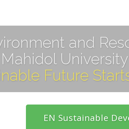
vironment and Res
Mahidol University
inable Future Start
EN Sustainable Dev