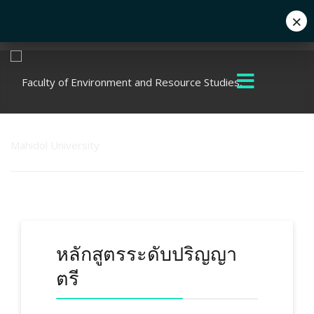
×
Eng
+662 441 5000
enwww@mahidol.ac.th
หลักสูตรระดับปริญญา
ตรี