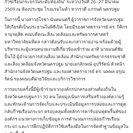
ก๊าซเรือนกระจกในระดับท้องถิ่น” ระหว่างวันที่ 26–27 มีนาคม
2569 ณ ห้องประชุม โรงแรมไมด้า ทวารวดี แกรนด์ นครปฐม
ในการนี้ นางสาวอโรชา นันทมนตรี ผู้ว่าราชการจังหวัดนครปฐม
ให้เกียรติเป็นประธานในพิธีเปิด โดยมีรองศาสตราจารย์ ดร. กิติกร
จามรดุสิต คณบดีคณะสิ่งแวดล้อมและทรัพยากรศาสตร์
มหาวิทยาลัยมหิดล กล่าวต้อนรับและกล่าวรายงาน พร้อมด้วยผู้
บริหารและผู้แทนหน่วยงานที่เกี่ยวข้องเข้าร่วม อาทิ นายมนต์ชัย
ปั้นโอ้ ผู้อำนวยการส่วนสิ่งแวดล้อม สำนักงานทรัพยากรธรรมชาติ
และสิ่งแวดล้อมจังหวัดนครปฐม นายเอกลักษณ์ อุปริรัตน์ หัวหน้า
สำนักงานจังหวัดนครปฐม และรองศาสตราจารย์ ดร. นพพล อรุณ
รัตน์ รองคณบดีฝ่ายวิจัยและบริการวิชาการ
การอบรมครั้งนี้มีผู้เข้าร่วมจากองค์กรปกครองส่วนท้องถิ่นใน
จังหวัดนครปฐมกว่า 50 คน โดยมุ่งเน้นการเสริมสร้างองค์ความรู้
และทักษะด้านการจัดเก็บและประเมินข้อมูลการปล่อยและการดูด
กลับก๊าซเรือนกระจก ครอบคลุมทั้งหลักการคาร์บอนฟุตพริ้นท์ของ
องค์กร แนวทางการเก็บข้อมูล การคำนวณการปล่อยก๊าซเรือน
กระจก และการฝึกปฏิบัติการใช้เครื่องมือในการจัดทำฐานข้อมูลใน