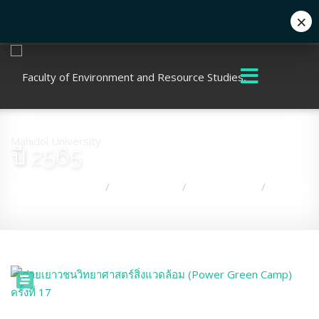
×
+662 441 5000
enwww@mahidol.ac.th
ปี 2565
คุณอยู่ที่:
หน้าแรก
เกี่ยวกับคณะ
กิจกรรมคณะ
ปี 2565
/
/
/