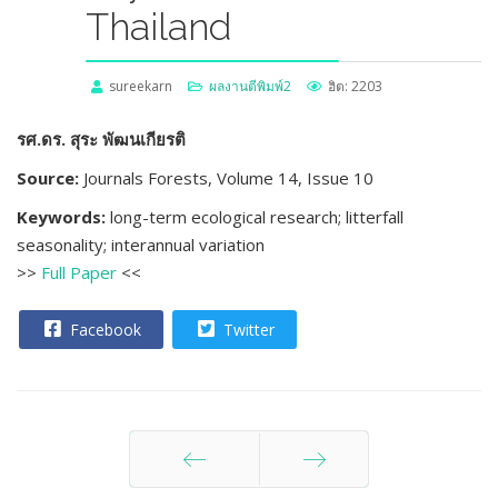
Thailand
sureekarn
ผลงานตีพิมพ์2
ฮิต: 2203
รศ.ดร. สุระ พัฒนเกียรติ
Source:
Journals Forests, Volume 14, Issue 10
Keywords:
long-term ecological research
;
litterfall
seasonality
;
interannual variation
>>
Full Paper
<<
Facebook
Twitter