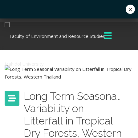
×
Eng
+662 441 5000
enwww@mahidol.ac.th
Long Term Seasonal
Variability on
Litterfall in Tropical
Dry Forests, Western