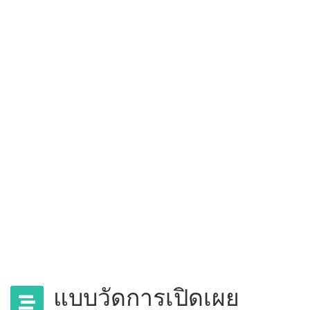
Assessmen
การประเมินคุณธรรมและความ
โปร่งใส การดำเนินงานของหน่วย
งานภาครัฐ
คณะสิ่งแวดล้อมและทรัพยากร
ศาสตร์ มหาวิทยาลัยมหิดล
แบบวัดการเปิดเผย