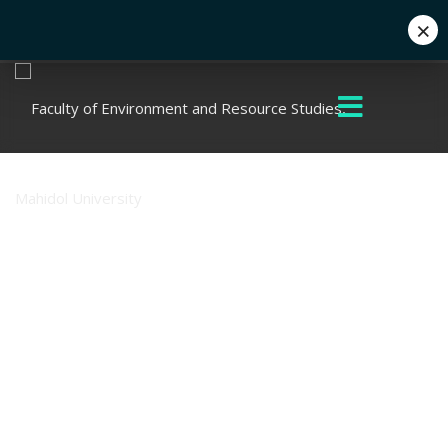
×
+662 441 5000
enwww@mahidol.ac.th
Integrity
and
Transparen