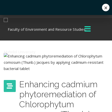
×
Eng
+662 441 5000
enwww@mahidol.ac.th
Enhancing cadmium
phytoremediation of
Chlorophytum