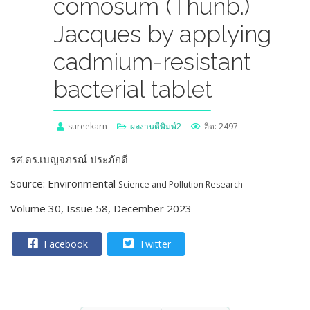
comosum (Thunb.)
Jacques by applying
cadmium-resistant
bacterial tablet
sureekarn
ผลงานตีพิมพ์2
ฮิต: 2497
รศ.ดร.เบญจภรณ์ ประภักดี
Source: Environmental
Science and
Pollution Research
Volume 30, Issue 58, December 2023
Facebook
Twitter