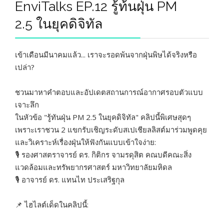
EnviTalks EP.12 รู้ท้นฝุ่น PM
2.5 ในยุคดิจิทัล
เข้าเดือนมีนาคมแล้ว... เราจะรอดพ้นจากฝุ่นพิษได้จริงหรือ
เปล่า?
ชวนมาหาคำตอบและอัปเดตสถานการณ์อากาศรอบตัวแบบ
เจาะลึก
ในหัวข้อ "รู้ทันฝุ่น PM 2.5 ในยุคดิจิทัล" คลิปนี้พิเศษสุดๆ
เพราะเราชวน 2 แขกรับเชิญระดับสเปเชียลลิสต์มาร่วมพูดคุย
และวิเคราะห์เรื่องฝุ่นให้ฟังกันแบบเข้าใจง่าย:
🎙️ รองศาสตราจารย์ ดร. กิติกร จามรดุสิต คณบดีคณะสิ่ง
แวดล้อมและทรัพยากรศาสตร์ มหาวิทยาลัยมหิดล
🎙️ อาจารย์ ดร. แทนไท ประเสริฐกุล
📌 ไฮไลต์เด็ดในคลิปนี้: