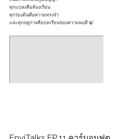
ทุกแปลงคือห้องเรียน
ทุกร่องดินคือความทรงจำ
และทุกฤดูกาลคือบทเรียนของความพอดี 🍃
EnviTalks EP.11 คาร์บอนฟุต