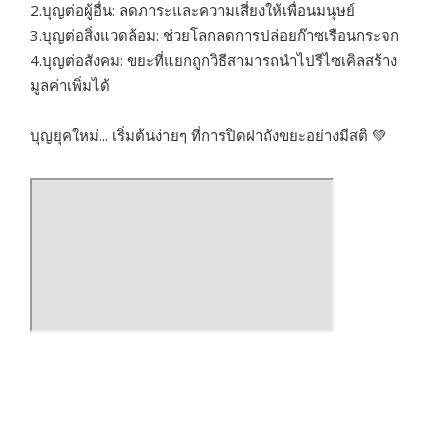
2.บุญต่อผู้อื่น: ลดภาระและความเสี่ยงให้เพื่อนมนุษย์
3.บุญต่อสิ่งแวดล้อม: ช่วยโลกลดการปล่อยก๊าซเรือนกระจก
4.บุญต่อสังคม: ขยะที่แยกถูกวิธีสามารถนำไปรีไซเคิลสร้าง
มูลค่าเพิ่มได้
บุญยุคใหม่... เริ่มต้นง่ายๆ ที่การปิดฝาถังขยะอย่างมีสติ 💚