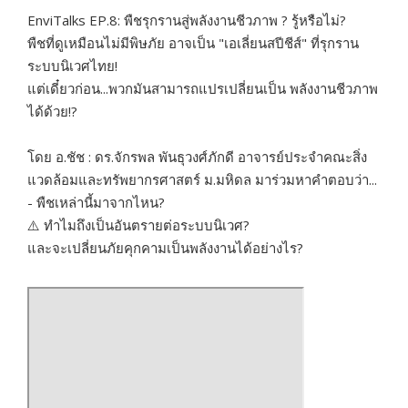
EnviTalks EP.8: พืชรุกรานสู่พลังงานชีวภาพ ? รู้หรือไม่?
พืชที่ดูเหมือนไม่มีพิษภัย อาจเป็น "เอเลี่ยนสปีชีส์" ที่รุกราน
ระบบนิเวศไทย!
แต่เดี๋ยวก่อน...พวกมันสามารถแปรเปลี่ยนเป็น พลังงานชีวภาพ
ได้ด้วย!?
โดย อ.ชัช : ดร.จักรพล พันธุวงศ์ภักดี อาจารย์ประจำคณะสิ่ง
แวดล้อมและทรัพยากรศาสตร์ ม.มหิดล มาร่วมหาคำตอบว่า...
- พืชเหล่านี้มาจากไหน?
⚠️ ทำไมถึงเป็นอันตรายต่อระบบนิเวศ?
และจะเปลี่ยนภัยคุกคามเป็นพลังงานได้อย่างไร?