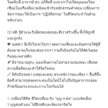
ในคลิปนี้ อาจารย์ ดร. อภิสิทธิ์ จะพาเราไปเปิดมุมมองใหม่
เชื่อมโยงเรื่องสิ่งแวดล้อมเข้ากับหลักธรรมคำสอน เปลี่ยนการ
จัดการขยะให้เป็นการ "ปฏิบัติธรรม" ในชีวิตประจำวันด้วย
หลักง่ายๆ:
🧘‍♂️ สติ: รู้ตัวและรับผิดชอบต่อขยะที่เราสร้างขึ้น ทิ้งให้ถูกที่
และถูกถัง
💖 เมตตา: นึกถึงใจเขาใจเรา ลดความเสี่ยงและอันตรายให้ผู้ที่
ต้องมาตามเก็บขยะต่อจากเรา รวมถึงป้องกันไม่ให้สัตว์เผลอ
กินขยะพลาสติก
🍂 พิจารณาอสุภะ: มองเห็นความไม่สวยงามของขยะ เพื่อลด
ความยึดติดและทำให้จิตใจสงบ
🔗 อิทัปปัจจยตา (เหตุและผล): ตระหนักว่าขยะเพียง 1 ชิ้นที่ทิ้ง
ผิดที่ สามารถส่งผลกระทบเป็นโดมิโน่ไปถึงปัญหาการปล่อย
ก๊าซเรือนกระจกและภาวะโลกร้อนได้
✨ เปลี่ยนวิธีคิด ชีวิตเปลี่ยน รับ "บุญ 4 ต่อ" แบบจัดเต็ม!
1.บุญต่อตัวเอง: ได้ฝึกสติและขัดเกลาจิตใจ