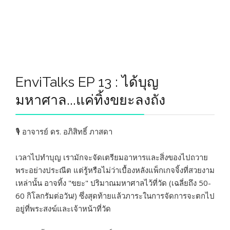
EnviTalks EP 13 : ได้บุญ
มหาศาล...แค่ทิ้งขยะลงถัง
🎙️ อาจารย์ ดร. อภิสิทธิ์ ภาสดา
เวลาไปทำบุญ เรามักจะจัดเตรียมอาหารและสิ่งของไปถวาย
พระอย่างประณีต แต่รู้หรือไม่ว่าเบื้องหลังแพ็กเกจจิ้งที่สวยงาม
เหล่านั้น อาจทิ้ง "ขยะ" ปริมาณมหาศาลไว้ที่วัด (เฉลี่ยถึง 50-
60 กิโลกรัมต่อวัน!) ซึ่งสุดท้ายแล้วภาระในการจัดการจะตกไป
อยู่ที่พระสงฆ์และเจ้าหน้าที่วัด