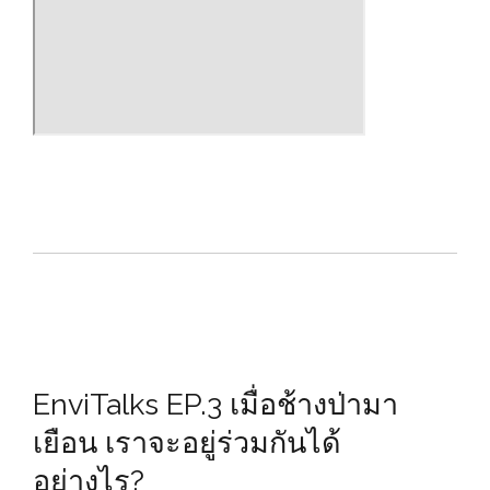
EnviTalks EP.3 เมื่อช้างป่ามา
เยือน เราจะอยู่ร่วมกันได้
อย่างไร?