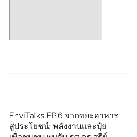
EnviTalks EP.6 จากขยะอาหาร
สู่ประโยชน์: พลังงานและปุ๋ย
เพื่อชุมชน พบกับ รศ.ดร.สุรีย์