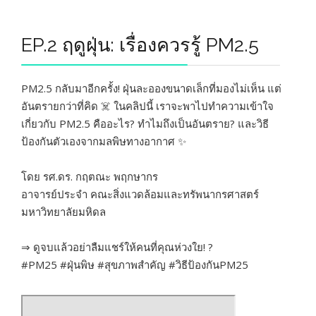
EP.2 ฤดูฝุ่น: เรื่องควรรู้ PM2.5
PM2.5 กลับมาอีกครั้ง! ฝุ่นละอองขนาดเล็กที่มองไม่เห็น แต่
อันตรายกว่าที่คิด ☠️ ในคลิปนี้ เราจะพาไปทำความเข้าใจ
เกี่ยวกับ PM2.5 คืออะไร? ทำไมถึงเป็นอันตราย? และวิธี
ป้องกันตัวเองจากมลพิษทางอากาศ ✨
โดย รศ.ดร. กฤตณะ พฤกษากร
อาจารย์ประจำ คณะสิ่งแวดล้อมและทรัพนากรศาสตร์
มหาวิทยาลัยมหิดล
⇒ ดูจบแล้วอย่าลืมแชร์ให้คนที่คุณห่วงใย! ?
#PM25 #ฝุ่นพิษ #สุขภาพสำคัญ #วิธีป้องกันPM25