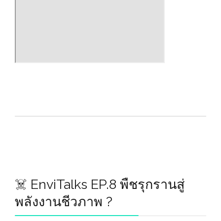
☠️ EnviTalks EP.8 พืชรุกรานสู่
พลังงานชีวภาพ ?