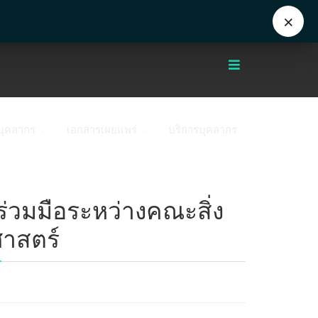
Eng
+662 441 5000
enwww@mahidol.ac.th
×
บุคลากร
เอกสารเผยแพร่
บริการบุคลากร
วมมือระหว่างคณะสิ่ง
าสตร์