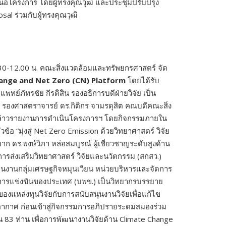
เสนอโครงการ โดยผู้ทรงคุณวุฒิ และประชุมปรับปรุง
al ร่วมกับผู้ทรงคุณวุฒิ
30-12.00 น. คณะสิ่งแวดล้อมและทรัพยกรศาสตร์ จัด
hange and Net Zero
(CN
) Platform
โดยได้รับ
ทย์ภัทรชัย กีรติสิน รองอธิการบดีฝ่ายวิจัย เป็น
รองศาสตราจารย์ ดร.กิติกร จามรดุสิต คณบดีคณะสิ่ง
ล่าวรายงานการดำเนินโครงการฯ โดยกิจกรรมภายใน
 “มุ่งสู่ Net Zero Emission ด้วยวิทยาศาสตร์ วิจัย
ก ดร.พงษ์วิภา หล่อสมบูรณ์ ผู้เชี่ยวชาญระดับสูงด้าน
รส่งเสริมวิทยาศาสตร์ วิจัยและนวัตกรรม (สกสว.)
านกลุ่มเศรษฐกิจหมุนเวียน หน่วยบริหารและจัดการ
การแข่งขันของประเทศ (บพข.) เป็นวิทยากรบรรยาย
ของแหล่งทุนวิจัยกับการสนับสนุนงานวิจัยเพื่อแก้ไข
ากาศ ก่อนเข้าสู่กิจกรรมการอภิปรายระดมสมองร่วม
 83 ท่าน เพื่อการพัฒนางานวิจัยด้าน Climate Change