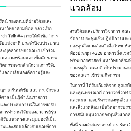
แวดล้อม
ตน์ รองคณบดีฝ่ายวิจัยและ
หาวิทยาลัยมหิดล กล่าวเปิด
งานวิจัยและบริการวิชาการ คณะ
ch Talk #4 ภายใต้หัวข้อ "การ
จัดการประชุมเชิงปฏิบัติการและบ
วิจัยแห่งชาติ ประจำปีงบประมาณ
กองทุนสิ่งแวดล้อม” เมื่อวันพฤห
และบุคลากรของคณะฯ เข้าร่วม
ห้องประชุม 4228 อาคารสิ่งแวด
รียมความพร้อมและเพิ่มศักยภาพ
ทรัพยากรศาสตร์ มหาวิทยาลัยมหิ
นวัตกรรมจากสำนักงานการวิจัย
จามรดุสิต คณบดี เป็นประธานกล่
ีแลกเปลี่ยนองค์ความรู้และ
ของคณะฯ เข้าร่วมกิจกรรม
ในการนี้ ได้รับเกียรติจาก คุณ
ญา เสรีนนท์ชัย และ ดร. จักรพล
และคุณพรรณวดี อารยวงศ์วาฬ น
ลีศาล เป็นผู้ดำเนินรายการ
และแผน กองบริหารกองทุนสิ่ง
ิคและประสบการณ์ในการขอรับ
และสิ่งแวดล้อม เป็นวิทยากรบรร
นการทำงานวิจัยของอาจารย์รุ่น
การสนับสนุนจากกองทุนสิ่งแวดล
วมได้รับแนวทางและมุมมองที่เป็น
ทั้งนี้ รองศาสตราจารย์ ดร. รัต
ณภาพและสอดคล้องกับเกณฑ์การ