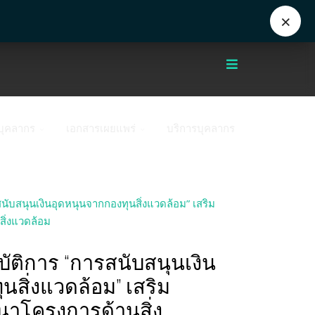
Eng
+662 441 5000
enwww@mahidol.ac.th
×
บุคลากร
เอกสารเผยแพร่
บริการบุคลากร
บัติการ “การสนับสนุนเงิน
นสิ่งแวดล้อม” เสริม
าโครงการด้านสิ่ง