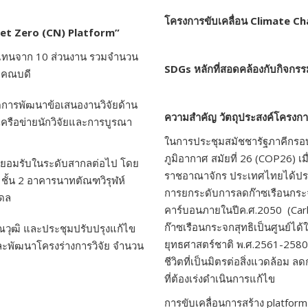
โครงการขับเคลื่อน
Climate C
Net Zero (CN) Platform”
้แทนจาก 10 ส่วนงาน รวมจำนวน
SDGs
หลักที่สอดคล้องกับกิจกร
ต คณบดี
ดการพัฒนาข้อเสนองานวิจัยด้าน
ความสำคัญ วัตถุประสงค์โครงก
เครือข่ายนักวิจัยและการบูรณา
ในการประชุมสมัชชารัฐภาคีกรอ
ภูมิอากาศ สมัยที่ 26 (COP26) เ
ที่ยอมรับในระดับสากลต่อไป โดย
ราชอาณาจักร ประเทศไทยได้ประ
 ชั้น 2 อาคารนาทตัณฑวิรุฬห์
การยกระดับการลดก๊าซเรือนกระจก
ิดล
คาร์บอนภายในปีค.ศ.2050 (Car
ก๊าซเรือนกระจกสุทธิเป็นศูนย์ไ
ุณวุฒิ และประชุมปรับปรุงแก้ไข
ยุทธศาสตร์ชาติ พ.ศ.2561-258
 และพัฒนาโครงร่างการวิจัย จำนวน
ชีวิตที่เป็นมิตรต่อสิ่งแวดล้อม
ที่ต้องเร่งดำเนินการแก้ไข
การขับเคลื่อนการสร้าง platform 