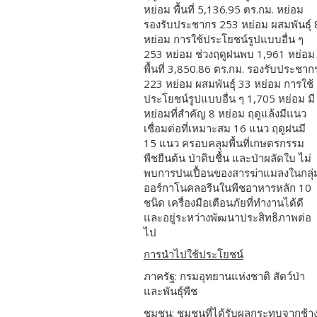
หย่อม พื้นที่ 5,136.95 ตร.กม. หย่อม
รองรับประชากร 253 หย่อม ผสมพันธุ์ 
หย่อม การใช้ประโยชน์รูปแบบอื่น ๆ
253 หย่อม
ช่วงฤดูฝนพบ 1
,
961 หย่อม
พื้นที่
3
,
850.86
ตร.กม.
รองรับประชาก
223 หย่อม ผสมพันธุ์ 33 หย่อม
การใช้
ประโยชน์รูปแบบอื่น ๆ
1
,
705 หย่อม
มี
หย่อมที่สำคัญ 8 หย่อม ฤดูแล้งมีแนว
เชื่อมต่อที่เหมาะสม 16 แนว ฤดูฝนมี
15 แนว
ครอบคลุมพื้นที่เกษตรกรรม
พืชยืนต้น ป่าดิบชื้น และป่าผลัดใบ
ไม่
พบการปนเปื้อนของสารฆ่าแมลงในกลุ่
ออร์กาโนคลอรีนในพืชอาหารหลัก 10
ชนิด
เครื่องมือเตือนภัยที่ทำงานได้ดี
และอ
ยู่ระหว่างพัฒนา
ประสิทธิภาพต่อ
ไป
การนำไปใช้ประโยชน์
ภาครัฐ
: กรมอุทยานแห่งชาติ สัตว์ป่า
และพันธุ์พืช
ชุมชน
: ชุมชนที่ได้รับผลกระทบจากช้า