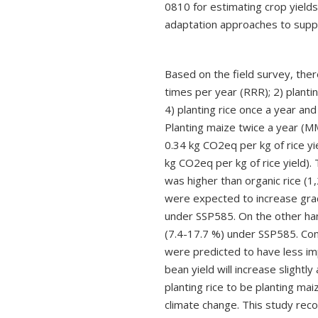
0810
for estimating crop yie
adaptation approaches to suppo
Based on the field survey, the
times per year (RRR);
2)
planti
4)
planting rice once a year an
Planting maize twice a year (M
0.34
kg CO
2
eq per kg of rice yi
kg CO
2
eq per kg of rice yield).
was higher than organic rice (
1,
were expected to increase grad
under SSP
585.
On the other han
(
7.4-17.7 %)
under SSP
585.
Con
were predicted to have less im
bean yield will increase slightly
planting rice to be planting ma
climate change. This study rec