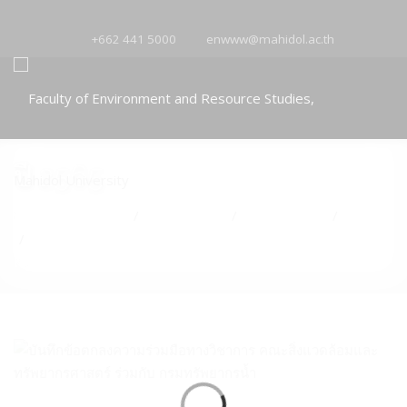
+662 441 5000
enwww@mahidol.ac.th
ปี 2565
คุณอยู่ที่:
หน้าแรก
เกี่ยวกับคณะ
กิจกรรมคณะ
ปี 2565
/
/
/
บันทึกข้อตกลงความร่วมมือทางวิชาการ คณะสิ่งแวดล้อมและ
/
ทรัพยากรศาสตร์ ร่วมกับ กรมทรัพยากรน้ำ