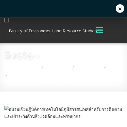
×
+662 441 5000
enwww@mahidol.ac.th
ปี 2565
คุณอยู่ที่:
หน้าแรก
เกี่ยวกับคณะ
กิจกรรมคณะ
ปี 2565
/
/
/
อบรมเชิงปฏิบัติการเทคโนโลยีภูมิสารสนเทศสำหรับการ
/
ติดตามและเฝ้าระวังด้านสิ่งแวดล้อมและทรัพยากร