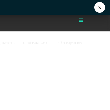
+662 441 5000
enwww@mahidol.ac.th
×
บุคลากร
เอกสารเผยแพร่
บริการบุคลากร