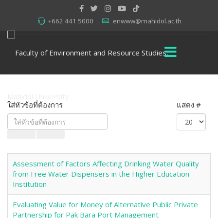
+662 441 5000
enwww@mahidol.ac.th
ใส่หัวข้อที่ต้องการ
แสดง #
Assessment of Factors Affecting Drinking Water Quality
from Free Water Dispensers in the Higher Education
Institution
Evaluating Value for Money of Alternative Public Private
Partnership for Pak Bara Port Management