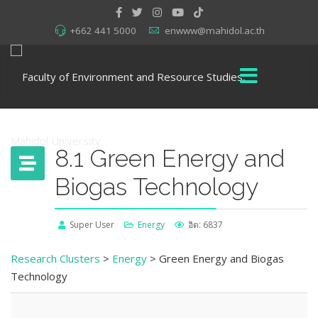
+662 441 5000
enwww@mahidol.ac.th
8.1 Green Energy and
Biogas Technology
Super User
Energy
ฮิต: 6837
Research Clusters
>
Energy
> Green Energy and Biogas
Technology