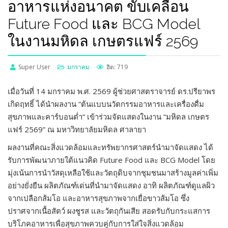
อาหารแห่งอนาคต ขับเคลื่อน
Future Food และ BCG Model
ในงานมหิดล เกษตรแฟร์ 2569
Super User
มกราคม
ฮิต: 719
เมื่อวันที่ 14 มกราคม พ.ศ. 2569 ผู้ช่วยศาสตราจารย์ ดร.ปรียาพร
เกิดฤทธิ์ ได้นำผลงาน “ต้นแบบนวัตกรรมอาหารและเครื่องดื่ม
สุขภาพและคาร์บอนต่ำ” เข้าร่วมจัดแสดงในงาน “มหิดล เกษตร
แฟร์ 2569” ณ มหาวิทยาลัยมหิดล ศาลายา
ผลงานที่คณะสิ่งแวดล้อมและทรัพยากรศาสตร์นำมาจัดแสดง ได้
รับการพัฒนาภายใต้แนวคิด Future Food และ BCG Model โดย
มุ่งเน้นการนำวัสดุเหลือใช้และวัตถุดิบจากชุมชนมาสร้างมูลค่าเพิ่ม
อย่างยั่งยืน ผลิตภัณฑ์เด่นที่นำมาจัดแสดง อาทิ ผลิตภัณฑ์ดูแลผิว
จากเปลือกส้มโอ และอาหารสุขภาพจากเยื่อขาวส้มโอ ซึ่ง
ปราศจากเนื้อสัตว์ ผงชูรส และวัตถุกันเสีย สอดรับกับกระแสการ
บริโภคอาหารเพื่อสุขภาพควบคู่กับการใส่ใจสิ่งแวดล้อม