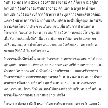
วันที่ 16 มกราคม 2569 รองศาสตราจารย์ ดร.กิติกร จามรดุสิต
คณบดี พร้อมด้วยรองศาสตราจารย์ ดร.นพพล อรุณรัตน์ รอง
คณบดีฝ่ายวิจัยและบริการวิชาการ และบุคลากรคณะสิ่งแวดล้อม
และทรัพยากรศาสตร์ มหาวิทยาลัยมหิดล ลงพื้นที่พูดคุยและรับฟัง
ความคิดเห็นจากประชาชนในชุมชน เกี่ยวกับการดำเนินงาน
โครงการ “ธงแดงแจ้งฝุ่น : ระบบเฝ้าระวังค่าฝุ่นละอองโดยชุมชน
เพื่อสิ่งแวดล้อมยั่งยืน” เพื่อประเมินผลการใช้งานจริง และแลก
เปลี่ยนมุมมองต่อประโยชน์ของระบบแจ้งเตือนสถานการณ์ฝุ่น
ละออง PM2.5 ในระดับชุมชน
ในการลงพื้นที่ครั้งนี้ คณะผู้บริหารและบุคลากรของคณะฯ ได้ร่วม
พูดคุยกับ นายพล แก้วทอง รองนายกเทศมนตรีตำบลศาลายา และ
จ่าเอกธนัท พวงดอกไม้ หัวหน้าฝ่ายบริการและเผยแพร่วิชาการ
รักษาการผู้อำนวยการกองยุทธศาสตร์และแผนงาน เทศบาลตำบล
ศาลายา เพื่อแลกเปลี่ยนข้อมูล ข้อเสนอแนะ และแนวทางการ
พัฒนาระบบเฝ้าระวังฝุ่นละอองให้สอดคล้องกับบริบทของพื้นที่และ
ความต้องการของประชาชนอย่างแท้จริง
โครงการดังกล่าวมีเป้าหมายในการพัฒนาระบบตรวจวัดและแจ้ง