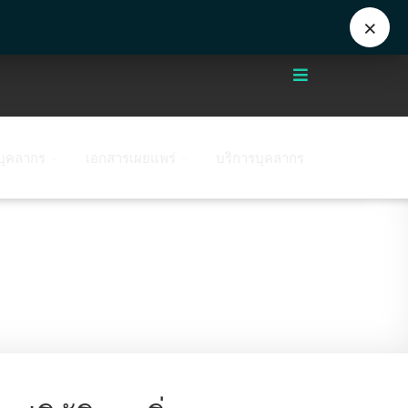
+662 441 5000
enwww@mahidol.ac.th
×
บุคลากร
เอกสารเผยแพร่
บริการบุคลากร
ัติการสิ่งแวดล้อมฯ