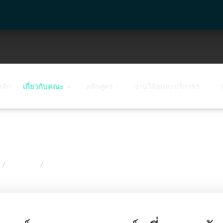
หลัก
เกี่ยวกับคณะ
หลักสูตร
งานวิจัยและบริการฯ
ปี 2567
คณะสาธารณสุขศาสตร์ ม.ธรรมศาสตร์ เยี่ยมชมห้องปฏิบ
/
/