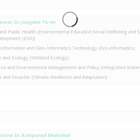
fessor Dr.Jongdee To-im
 and Public Health (Environmental Education Social Wellbeing and S
velopment (ESD))
 Information and Geo-Informatics Technology (Eco-informatics)
ce and Ecology (Wetland Ecology)
urce and Environmental Management and Policy (Integrated Wa
e and Disaster (Climate Resilience and Adaptation)
fessor Dr.Kampanad Bhaktikul