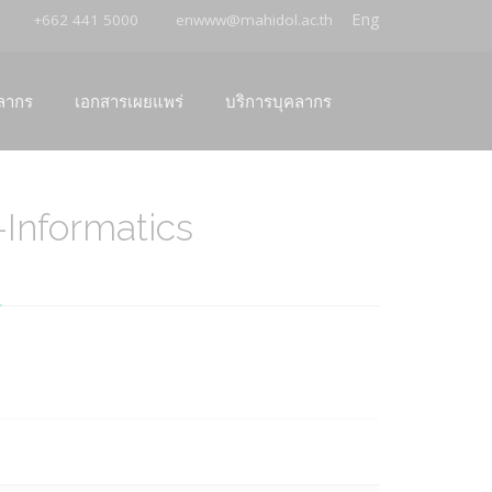
Eng
+662 441 5000
enwww@mahidol.ac.th
ลากร
เอกสารเผยแพร่
บริการบุคลากร
-Informatics