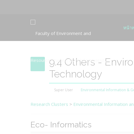
หน้าห
9.4 Others - Envir
Technology
Super User
Environmental Information & G
Research Clusters
>
Environmental Information a
Eco- Informatics