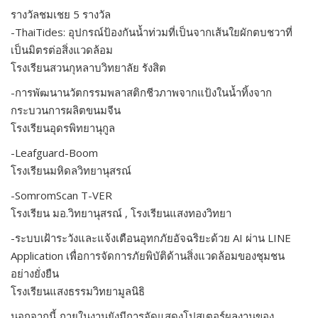
รางวัลชมเชย 5 รางวัล
-ThaiTides: อุปกรณ์ป้องกันน้ำท่วมที่เป็นจากเส้นใยผักตบชวาที่
เป็นมิตรต่อสิ่งแวดล้อม
โรงเรียนสวนกุหลาบวิทยาลัย รังสิต
-การพัฒนานวัตกรรมพลาสติกชีวภาพจากแป้งในน้ำทิ้งจาก
กระบวนการผลิตขนมจีน
โรงเรียนอุดรพิทยานุกูล
-Leafguard-Boom
โรงเรียนมหิดลวิทยานุสรณ์
-SomromScan T-VER
โรงเรียน มอ.วิทยานุสรณ์ , โรงเรียนแสงทองวิทยา
-ระบบเฝ้าระวังและแจ้งเตือนอุทกภัยอัจฉริยะด้วย AI ผ่าน LINE
Application เพื่อการจัดการภัยพิบัติด้านสิ่งแวดล้อมของชุมชน
อย่างยั่งยืน
โรงเรียนแสงธรรมวิทยามูลนิธิ
นอกจากนี้ ภายในงานยังมีการจัดแสดงโปสเตอร์ผลงานของ