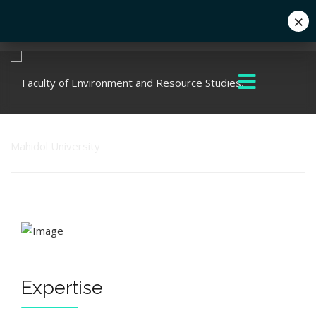
×
Eng
+662 441 5000
enwww@mahidol.ac.th
Expertise