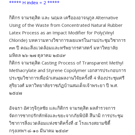
***** H index = 2 *****
กิติกร จามรดุสิต และ นฤมล เครือองอาจนุกูล Alternative
Using of the Waste from Concentrated Natural Rubber
Latex Process as an Impact Modifier for Poly(Vinyl
Chloride) บทความทางวิชาการเผยแพร่ในงานประชุมวิชาการ
๓๓ ปี คณะสิ่งแวดล้อมและทรัพยากรศาสตร์ มหาวิทยาลัย
มหิดล ๒๖-๒๗ ตุลาคม ๒๕๔๙
กิติกร จามรดุสิต Casting Process of Transparent Methyl
Methacrylate and Styrene Copolymer เอกสารประกอบการ
ประชุมวิชาการเพื่อนำเสนอผลงานวิจัยครั้งที่ 4 ห้องประชุมศรี
สุริยวงศ์ มหาวิทยาลัยราชภัฏบ้านสมเด็จเจ้าพระยา ปี พ.ศ.
๒๕๔๗
อัจฉรา อัศวรุจิกุลชัย และกิติกร จามรดุสิต ผลสำรวจการ
จัดการซากปรักหักพังและขยะจากภัยพิบัติ สึนามิ การประชุม
วิชาการสิ่งแวดล้อมแห่งชาติครั้งที่ ๕ โรงแรงสยามซิตี้
กรุงเทพฯ ๘-๑๐ มีนาคม ๒๕๔๙