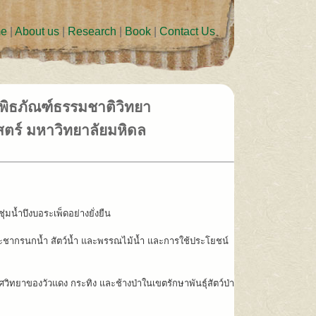
e
|
About us
|
Research
|
Book
|
Contact Us
 พิพิธภัณฑ์ธรรมชาติวิทยา
ตร์ มหาวิทยาลัยมหิดล
่มน้ำบึงบอระเพ็ดอย่างยั่งยืน
ชากรนกน้ำ สัตว์น้ำ และพรรณไม้น้ำ และการใช้ประโยชน์
ยาของวัวแดง กระทิง และช้างป่าในเขตรักษาพันธุ์สัตว์ป่า