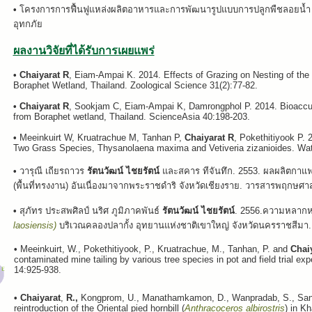
•
โครงการการฟื้นฟูแหล่งผลิตอาหารและการพัฒนารูปแบบการปลูกพืชลอยน้ำ เ
อุทกภัย
ผลงานวิจัยที่ได้รับการเผยแพร่
• Chaiyarat R
, Eiam-Ampai K. 2014. Effects of Grazing on Nesting of the 
Boraphet Wetland, Thailand. Zoological Science 31(2):77-82.
• Chaiyarat R
, Sookjam C, Eiam-Ampai K, Damrongphol P. 2014. Bioaccumul
from Boraphet wetland, Thailand. ScienceAsia 40:198-203.
•
Meeinkuirt W, Kruatrachue M, Tanhan P,
Chaiyarat R
, Pokethitiyook P. 
Two Grass Species, Thysanolaena maxima and Vetiveria zizanioides. Water
•
วารุณี เถียรถาวร
รัตนวัฒน์ ไชยรัตน์
และสคาร ทีจันทึก. 2553. ผลผลิตกาแ
(พื้นที่ทรงงาน) อันเนื่องมาจากพระราชดำริ จังหวัดเชียงราย. วารสารพฤกษศา
•
สุภัทร ประสพศิลป์ นริศ ภูมิภาคพันธ์
รัตนวัฒน์ ไชยรัตน์
. 2556.ความหลากห
laosiensis)
บริเวณคลองปลากั้ง อุทยานแห่งชาติเขาใหญ่ จังหวัดนครราชสีมา
•
Meeinkuirt, W., Pokethitiyook, P., Kruatrachue, M., Tanhan, P. and
Chaiy
contaminated mine tailing by various tree species in pot and field trial ex
14:925-938.
• Chaiyarat
,
R.,
Kongprom, U., Manathamkamon, D., Wanpradab, S., Sang
reintroduction of the Oriental pied hornbill (
Anthracoceros
albirostris
) in K