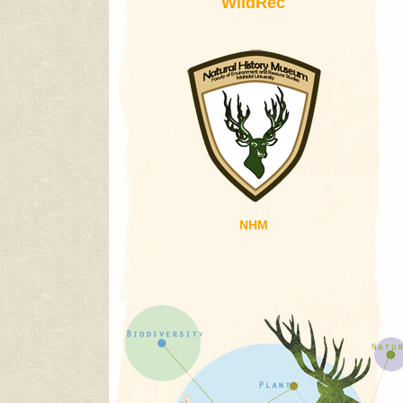
WildRec
NHM