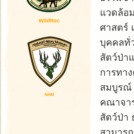
แวดล้อม
WildRec
ศาสตร์ 
บุคคลทั
สัตว์ป่า
การทางด
สมบูรณ์
NHM
คณาจารย
สัตว์ป่า
สามารถผ