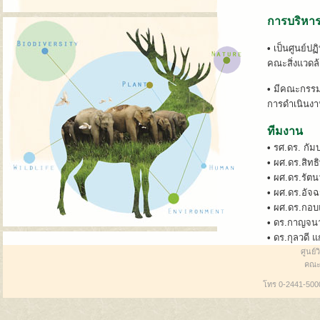
การบริหาร
•
เป็นศูนย์ป
คณะสิ่งแวดล
•
มีคณะกรรมก
การดำเนินงา
ทีมงาน
•
รศ.ดร
•
ผศ.ด
•
ผศ.ด
•
ผศ.ดร
•
ผศ.ดร
•
ดร.
•
ดร.กุ
ศูนย์
คณะส
โทร 0-2441-5000